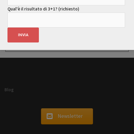
richiesta scrivi
Qual'è il risultato di 3+1? (richiesto)
nel box il
risultato di 3 + 10
+ 10 *
Blog
Newsletter