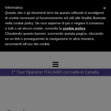
Vai
×
Informativa
al
Questo sito o gli strumenti terzi da questo utilizzati si avvalgono
contenuto
di cookie necessari al funzionamento ed utili alle finalità illustrate
nella cookie policy. Se vuoi saperne di più o negare il consenso
a tutti o ad alcuni cookie, consulta la
cookie policy
.
Chiudendo questo banner, scorrendo questa pagina, cliccando
Tel. +1 778 987 1796
su un link o proseguendo la navigazione in altra maniera,
Tel. +39 351 776 7276
acconsenti all’uso dei cookie.
WhatsApp +1 778 987 1796
1° Tour Operator ITALIANO con sede in Canada.