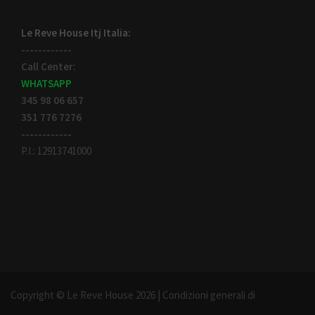
Le Reve House Itj Italia:
------------
Call Center:
WHATSAPP
345 98 06 657
351 776 7276
------------
P.I.: 12913741000
Copyright © Le Reve House 2026 |
Condizioni generali di