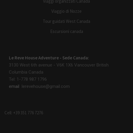
Viaggi organizzati Canada
Viaggio di Nozze
Tour guidati West Canada
Escursioni canada
Le Reve House Adventure - Sede Canada:
3130 West 6th avenue - V6K 1X6
Vancouver British
Columbia Canada
Tel: 1-778 987 1796
email
lerevehouse@gmail.com
Cell: +39 351 776 7276