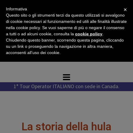
Vai
×
Informativa
al
Questo sito o gli strumenti terzi da questo utilizzati si avvalgono
contenuto
di cookie necessari al funzionamento ed utili alle finalità illustrate
nella cookie policy. Se vuoi saperne di più o negare il consenso
a tutti o ad alcuni cookie, consulta la
cookie policy
.
Chiudendo questo banner, scorrendo questa pagina, cliccando
Tel. +1 778 987 1796
su un link o proseguendo la navigazione in altra maniera,
Tel. +39 351 776 7276
acconsenti all’uso dei cookie.
WhatsApp +1 778 987 1796
1° Tour Operator ITALIANO con sede in Canada.
La storia della hula