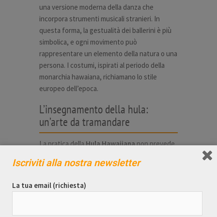
una versione moderna della danza che
incorpora strumenti musicali stranieri. In
questa forma, la gestualità dei ballerini è più
simbolica, e ogni movimento può
rappresentare un elemento della natura o una
persona. I costumi, ispirati al periodo della
monarchia hawaiana, richiamano lo stile
europeo dell’epoca.
L’insegnamento della hula:
un’arte da tramandare
La pratica della
Hula Hawaiiana
non prevede
lezioni formali, ma richiede l’affiliazione a un
Iscriviti alla nostra newsletter
gruppo che segua gli insegnamenti di un
kumu hula, ovvero un maestro di danza.
La tua email (richiesta)
Questo processo di trasmissione del sapere
garantisce che la tradizione venga rispettata
e preservata, mantenendo la Hula sempre