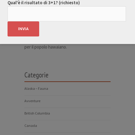
Qual'è il risultato di 3+1? (richiesto)
viva nel cuore di ogni hawaiiano.
La
Hula Hawaiiana
continua ad essere una
parte fondamentale della cultura delle Hawaii,
un’arte che racconta storie antiche e
moderne, e che rimane un simbolo di identità
per il popolo hawaiano.
Categorie
Alaska – Fauna
Avventure
British Columbia
Canada