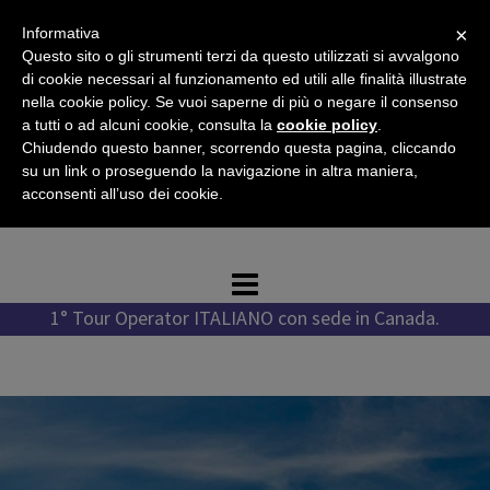
Vai
×
Informativa
al
Questo sito o gli strumenti terzi da questo utilizzati si avvalgono
contenuto
di cookie necessari al funzionamento ed utili alle finalità illustrate
nella cookie policy. Se vuoi saperne di più o negare il consenso
a tutti o ad alcuni cookie, consulta la
cookie policy
.
Chiudendo questo banner, scorrendo questa pagina, cliccando
Tel. +1 778 987 1796
su un link o proseguendo la navigazione in altra maniera,
Tel. +39 351 776 7276
acconsenti all’uso dei cookie.
WhatsApp +1 778 987 1796
1° Tour Operator ITALIANO con sede in Canada.