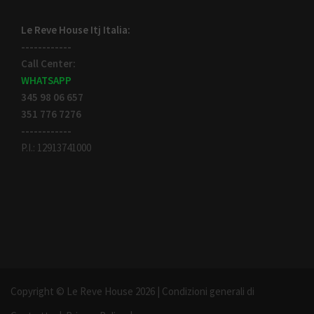
Le Reve House Itj Italia:
------------
Call Center:
WHATSAPP
345 98 06 657
351 776 7276
------------
P.I.: 12913741000
Copyright © Le Reve House 2026 |
Condizioni generali di