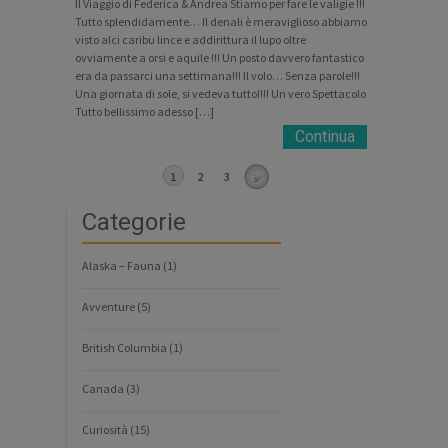
Il Viaggio di Federica & Andrea Stiamo per fare le valigie !!!
Tutto splendidamente… Il denali è meraviglioso abbiamo
visto alci caribu lince e addirittura il lupo oltre
ovviamente a orsi e aquile !!! Un posto davvero fantastico
era da passarci una settimana!!! Il volo… Senza parole!!!
Una giornata di sole, si vedeva tutto!!!! Un vero Spettacolo
Tutto bellissimo adesso […]
Continua
1
2
3
Categorie
Alaska – Fauna
(1)
Avventure
(5)
British Columbia
(1)
Canada
(3)
Curiosità
(15)