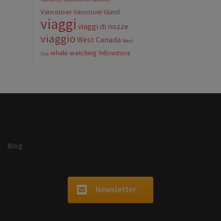
Vancouver
Vancouver Island
viaggi
viaggi di nozze
viaggio
West Canada
West
whale watching
Yellowstone
Usa
Blog
Newsletter