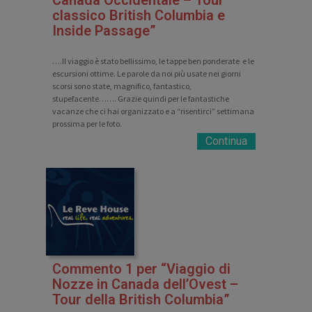
Canada Occidentale – Tour
classico British Columbia e
Inside Passage”
….Il viaggio è stato bellissimo, le tappe ben ponderate e le
escursioni ottime. Le parole da noi più usate nei giorni
scorsi sono state, magnifico, fantastico,
stupefacente……. Grazie quindi per le fantastiche
vacanze che ci hai organizzato e a “risentirci” settimana
prossima per le foto.
Continua
Commento 1 per “Viaggio di
Nozze in Canada dell’Ovest –
Tour della British Columbia”