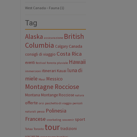
West Canada – Fauna
(1)
Tag
British
Alaska
assicurazione
Columbia
Canada
Calgary
Costa Rica
consigli di viaggio
Hawaii
eventi
festival
foresta pluviale
luna di
itinerari
Kauai
immersioni
miele
Messico
Maui
Montagne Rocciose
Montana
Montange Rocciose
natura
offerte
orsi
pacchetto di viaggio
pericoli
Polinesia
naturali
pesca
Francese
sport
snorkeling
souvenir
tour
tradizioni
Tahaa
Toronto
vacanze
vacanze con bambini