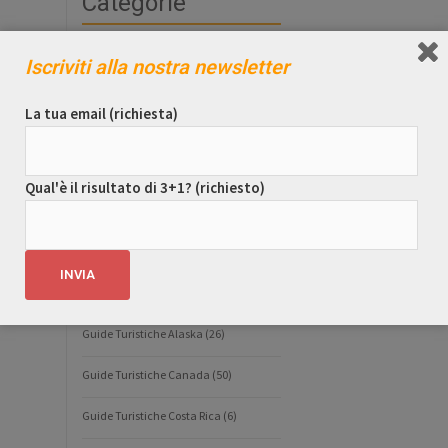
Categorie
Alaska – Fauna
(1)
Iscriviti alla nostra newsletter
Avventure
(5)
La tua email (richiesta)
British Columbia
(1)
Canada
(3)
Qual'è il risultato di 3+1? (richiesto)
Curiosità
(15)
Fauna
(1)
GUIDE TURISTICHE
(109)
Guide Turistiche Alaska
(26)
Guide Turistiche Canada
(50)
Guide Turistiche Costa Rica
(6)