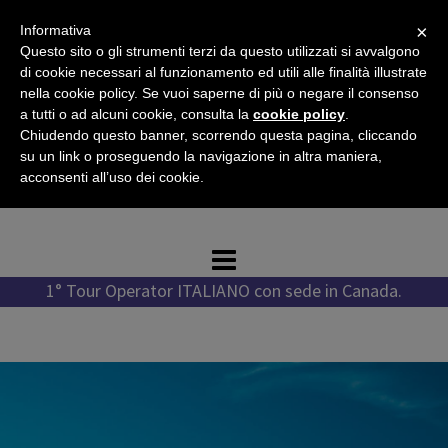
Vai
×
Informativa
al
Questo sito o gli strumenti terzi da questo utilizzati si avvalgono
contenuto
di cookie necessari al funzionamento ed utili alle finalità illustrate
nella cookie policy. Se vuoi saperne di più o negare il consenso
a tutti o ad alcuni cookie, consulta la
cookie policy
.
Chiudendo questo banner, scorrendo questa pagina, cliccando
Tel. +1 778 987 1796
su un link o proseguendo la navigazione in altra maniera,
Tel. +39 351 776 7276
acconsenti all’uso dei cookie.
WhatsApp +1 778 987 1796
1° Tour Operator ITALIANO con sede in Canada.