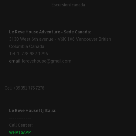
Escursioni canada
Le Reve House Adventure - Sede Canada:
3130 West 6th avenue - V6K 1X6
Vancouver British
Columbia Canada
Tel: 1-778 987 1796
email
lerevehouse@gmail.com
Cell: +39 351 776 7276
Le Reve House Itj Italia:
------------
Call Center:
WHATSAPP