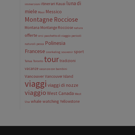
luna di
itinerari
Kauai
immersioni
miele
Messico
Maui
Montagne Rocciose
Montana
Montange Rocciose
natura
offerte
orsi
pacchetto di viaggio
pericoli
Polinesia
naturali
pesca
Francese
sport
snorkeling
souvenir
tour
tradizioni
Tahaa
Toronto
vacanze
vacanze con bambini
Vancouver
Vancouver Island
viaggi
viaggi di nozze
viaggio
West Canada
West
whale watching
Yellowstone
Usa