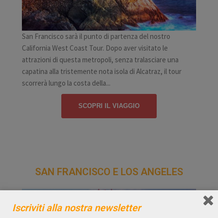
San Francisco sarà il punto di partenza del nostro
California West Coast Tour. Dopo aver visitato le
attrazioni di questa metropoli, senza tralasciare una
capatina alla tristemente nota isola di Alcatraz, il tour
scorrerà lungo la costa della...
SCOPRI IL VIAGGIO
SAN FRANCISCO E LOS ANGELES
Iscriviti alla nostra newsletter