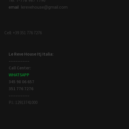
Tel: 1-778 987 1796
email
lerevehouse@gmail.com
Cell: +39 351 776 7276
Le Reve House Itj Italia:
------------
Call Center:
WHATSAPP
345 98 06 657
351 776 7276
------------
P.I.: 12913741000