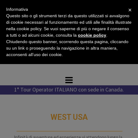
Vai
×
Informativa
al
Questo sito o gli strumenti terzi da questo utilizzati si avvalgono
contenuto
di cookie necessari al funzionamento ed utili alle finalità illustrate
nella cookie policy. Se vuoi saperne di più o negare il consenso
a tutti o ad alcuni cookie, consulta la
cookie policy
.
Chiudendo questo banner, scorrendo questa pagina, cliccando
Tel. +1 778 987 1796
su un link o proseguendo la navigazione in altra maniera,
Tel. +39 351 776 7276
acconsenti all’uso dei cookie.
WhatsApp +1 778 987 1796
1° Tour Operator ITALIANO con sede in Canada.
WEST USA
Infinità di avventure ed esperienze vi attendono lungo la