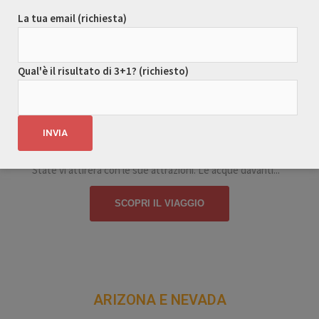
La tua email (richiesta)
Qual'è il risultato di 3+1? (richiesto)
Il nostro Viaggio in California offre ai viaggiatori un’ampia
gamma di risorse: di qualunque cosa si sia appassionati,
attività nella natura, la cultura o la gastronomia, il Golden
State vi attirerà con le sue attrazioni. Le acque davanti...
SCOPRI IL VIAGGIO
ARIZONA E NEVADA