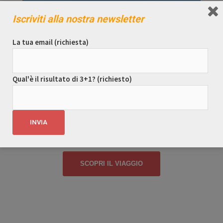
Iscriviti alla nostra newsletter
La tua email (richiesta)
Qual'è il risultato di 3+1? (richiesto)
Con il nostro tour guidato in Alaska, ti portiamo nella
vastità delle terre selvagge, dove il silenzio è interrotto
solo dal suono delle onde che lambiscono le coste e dai
venti che scuotono gli alberi secolari.
SCOPRI IL VIAGGIO