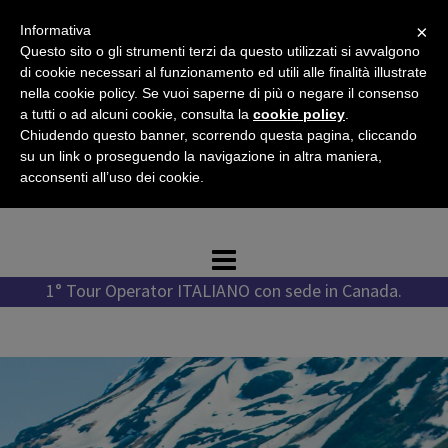
Vai
×
Informativa
al
Questo sito o gli strumenti terzi da questo utilizzati si avvalgono
contenuto
di cookie necessari al funzionamento ed utili alle finalità illustrate
nella cookie policy. Se vuoi saperne di più o negare il consenso
a tutti o ad alcuni cookie, consulta la
cookie policy
.
Chiudendo questo banner, scorrendo questa pagina, cliccando
Tel. +1 778 987 1796
su un link o proseguendo la navigazione in altra maniera,
Tel. +39 351 776 7276
acconsenti all’uso dei cookie.
WhatsApp +1 778 987 1796
1° Tour Operator ITALIANO con sede in Canada.