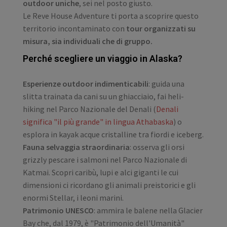
outdoor uniche
, sei nel posto giusto.
Le Reve House Adventure ti porta a scoprire questo
territorio incontaminato con
tour organizzati su
misura, sia individuali che di gruppo.
Perché scegliere un viaggio in Alaska?
Esperienze outdoor indimenticabili
: guida una
slitta trainata da cani su un ghiacciaio, fai heli-
hiking nel Parco Nazionale del Denali (
Denali
significa "il più grande" in lingua Athabaska
) o
esplora in kayak acque cristalline tra fiordi e iceberg.
Fauna selvaggia straordinaria
: osserva gli orsi
grizzly pescare i salmoni nel Parco Nazionale di
Katmai. Scopri caribù, lupi e alci giganti le cui
dimensioni ci ricordano gli animali preistorici e gli
enormi Stellar, i leoni marini.
Patrimonio UNESCO
: ammira le balene nella Glacier
Bay che, dal 1979, è "Patrimonio dell'Umanità"