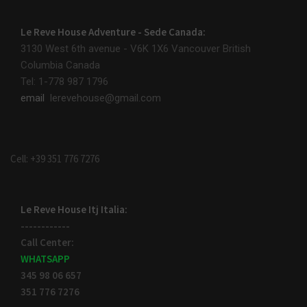
Le Reve House Adventure - Sede Canada:
3130 West 6th avenue - V6K 1X6
Vancouver British
Columbia Canada
Tel: 1-778 987 1796
email
lerevehouse@gmail.com
Cell: +39 351 776 7276
Le Reve House Itj Italia:
------------
Call Center:
WHATSAPP
345 98 06 657
351 776 7276