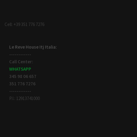
Cell: +39 351 776 7276
Le Reve House Itj Italia:
------------
Call Center:
WHATSAPP
345 98 06 657
351 776 7276
------------
P.I.: 12913741000