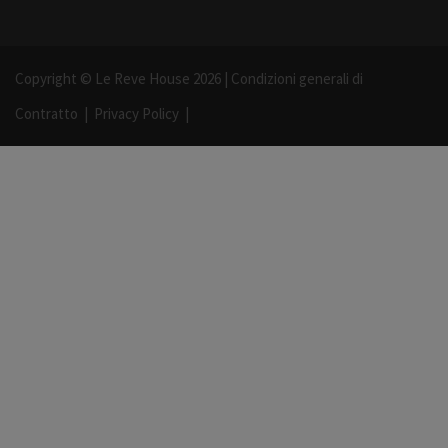
Copyright © Le Reve House 2026 |
Condizioni generali di
Contratto
|
Privacy Policy
|