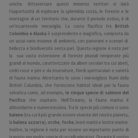
uniche. Attraversare questi immensi territori vi darà
l’opportunità di esplorare la splendida costa, le foreste e le
montagne di un territorio che, durante il periodo estivo, è di
un’incantevole meraviglia. La costa Pacifica tra
British
Columbia e Alaska
è sorprendente e magnifica, composta da
un assai vario insieme di ambienti, con panorami e scenari di
bellezza e biodiversità senza pari. Questa regione è nota per
la sua vasta estensione di foreste pluviali temperate più
grandi al mondo, caratterizzate da alberi secolari tra cui abeti,
cedri rossi e pini e da insenature, fiordi spettacolari e varietà
di fauna marina. Altrettanto lo sono i meravigliosi fiumi della
British Columbia, che forniscono habitat ideali per la fauna
selvatica come, ad esempio,
le cinque specie di salmoni del
Pacifico
che ospitano. Nell’Oceano, la fauna marina è
abbondante e numerosissima
.
Tra le specie più comuni ci sono
balene
(tra cui il più grande essere vivente del nostro pianeta,
la
balena azzurra
),
orche
,
foche
, leoni marini e lontre marine.
Inoltre, la regione è nota per essere un importante punto di
transito per molte specie di uccelli migratori. Durante il vostro