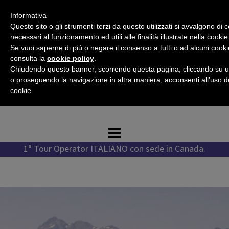
Vai
Informativa
al
Questo sito o gli strumenti terzi da questo utilizzati si avvalgono di 
contenuto
necessari al funzionamento ed utili alle finalità illustrate nella cookie
Se vuoi saperne di più o negare il consenso a tutti o ad alcuni cooki
consulta la
cookie policy
.
Chiudendo questo banner, scorrendo questa pagina, cliccando su u
Tel. +1 778 987 1796
o proseguendo la navigazione in altra maniera, acconsenti all’uso d
Tel. +39 351 776 7276
cookie.
WhatsApp +1 778 987 1796
1° Tour Operator ITALIANO con sede in Canada.