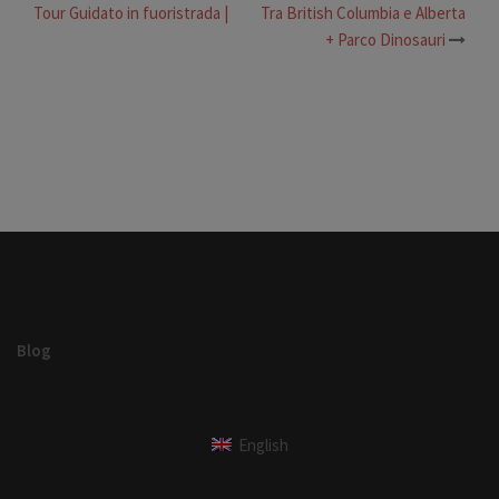
Tour Guidato in fuoristrada |
Tra British Columbia e Alberta
articolo
+ Parco Dinosauri
Blog
English