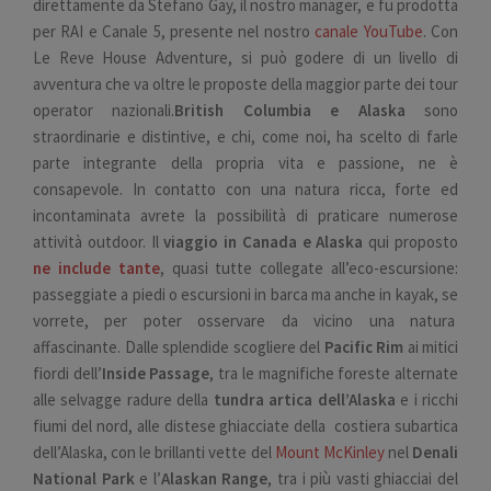
direttamente da Stefano Gay, il nostro manager, e fu prodotta
per RAI e Canale 5, presente nel nostro
canale YouTube
. Con
Le Reve House Adventure, si può godere di un livello di
avventura che va oltre le proposte della maggior parte dei tour
operator nazionali.
British Columbia e Alaska
sono
straordinarie e distintive, e chi, come noi, ha scelto di farle
parte integrante della propria vita e passione, ne è
consapevole. In contatto con una natura ricca, forte ed
incontaminata avrete la possibilità di praticare numerose
attività outdoor. Il
viaggio in Canada e Alaska
qui proposto
ne include tante
, quasi tutte collegate all’eco-escursione:
passeggiate a piedi o escursioni in barca ma anche in kayak, se
vorrete, per poter osservare da vicino una natura
affascinante. Dalle splendide scogliere del
Pacific Rim
ai mitici
fiordi dell’
Inside Passage
, tra le magnifiche foreste alternate
alle selvagge radure della
tundra artica dell’Alaska
e i ricchi
fiumi del nord, alle distese ghiacciate della costiera subartica
dell’Alaska, con le brillanti vette del
Mount McKinley
nel
Denali
National Park
e l’
Alaskan Range
, tra i più vasti ghiacciai del