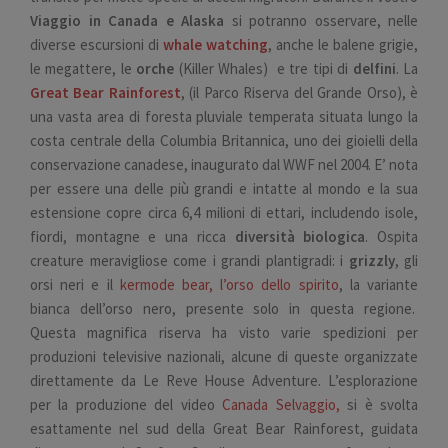
Viaggio in Canada e Alaska
si potranno osservare, nelle
diverse escursioni di
whale watching
, anche le balene grigie,
le megattere, le
orche
(Killer Whales) e tre tipi di
delfini
. La
Great Bear Rainforest
, (il Parco Riserva del Grande Orso), è
una vasta area di foresta pluviale temperata situata lungo la
costa centrale della Columbia Britannica, uno dei gioielli della
conservazione canadese, inaugurato dal WWF nel 2004. E’ nota
per essere una delle più grandi e intatte al mondo e la sua
estensione copre circa 6,4 milioni di ettari, includendo isole,
fiordi, montagne e una ricca
diversità biologica
. Ospita
creature meravigliose come i grandi plantigradi: i
grizzly
, gli
orsi neri e il
kermode bear, l’orso dello spirito
, la variante
bianca dell’orso nero, presente solo in questa regione.
Questa magnifica riserva ha visto varie spedizioni per
produzioni televisive nazionali, alcune di queste organizzate
direttamente da Le Reve House Adventure. L’esplorazione
per la produzione del video
Canada Selvaggio,
si è svolta
esattamente nel sud della Great Bear Rainforest, guidata