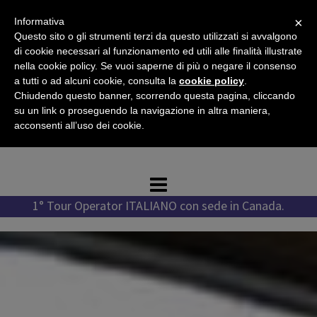
Vai
×
Informativa
al
Questo sito o gli strumenti terzi da questo utilizzati si avvalgono
contenuto
di cookie necessari al funzionamento ed utili alle finalità illustrate
nella cookie policy. Se vuoi saperne di più o negare il consenso
a tutti o ad alcuni cookie, consulta la
cookie policy
.
Chiudendo questo banner, scorrendo questa pagina, cliccando
Tel. +1 778 987 1796
su un link o proseguendo la navigazione in altra maniera,
Tel. +39 351 776 7276
acconsenti all’uso dei cookie.
WhatsApp +1 778 987 1796
1° Tour Operator ITALIANO con sede in Canada.