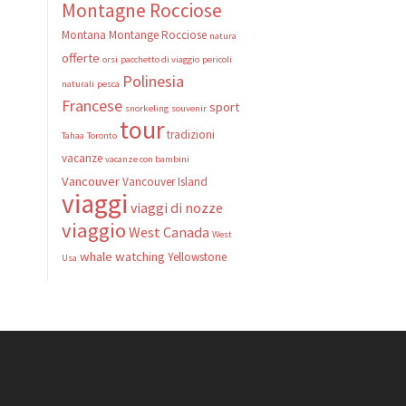
Montagne Rocciose
Montana
Montange Rocciose
natura
offerte
orsi
pacchetto di viaggio
pericoli
Polinesia
naturali
pesca
Francese
sport
snorkeling
souvenir
tour
tradizioni
Tahaa
Toronto
vacanze
vacanze con bambini
Vancouver
Vancouver Island
viaggi
viaggi di nozze
viaggio
West Canada
West
whale watching
Yellowstone
Usa