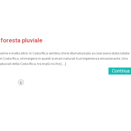
 foresta pluviale
atissime e molto altro: in Costa Rica sembra che le sfumature più accese siano state rubate
 in Costa Rica, immergersi in questi scenari naturali è un’esperienza emozionante. Uno
luviali della Costa Rica, tra le più ricche […]
Continua
1
iti alla nostra newsletter
mail (richiesta)
l risultato di 3+1? (richiesto)