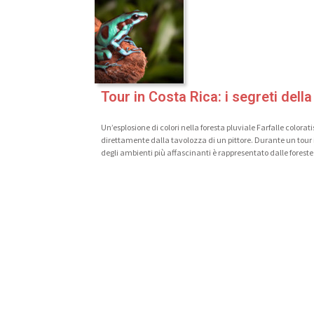
Tour in Costa Rica: i segreti della
Un’esplosione di colori nella foresta pluviale Farfalle color
direttamente dalla tavolozza di un pittore. Durante un tour
degli ambienti più affascinanti è rappresentato dalle foreste p
Iscriv
La tua e
Qual'è i