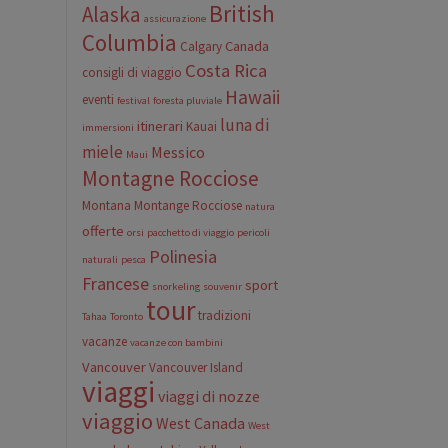
British
Alaska
assicurazione
Columbia
Canada
Calgary
Costa Rica
consigli di viaggio
Hawaii
eventi
festival
foresta pluviale
luna di
itinerari
Kauai
immersioni
miele
Messico
Maui
Montagne Rocciose
Montana
Montange Rocciose
natura
offerte
orsi
pacchetto di viaggio
pericoli
Polinesia
naturali
pesca
Francese
sport
snorkeling
souvenir
tour
tradizioni
Tahaa
Toronto
vacanze
vacanze con bambini
Vancouver
Vancouver Island
viaggi
viaggi di nozze
viaggio
West Canada
West