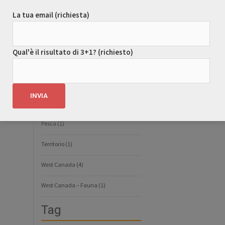
La tua email (richiesta)
Guide Turistiche Canada
(50)
Guide Turistiche Costa Rica
(6)
Qual'è il risultato di 3+1? (richiesto)
Guide Turistiche Isole Pacifico
(13)
Guide Turistiche Messico
(6)
Guide Turistiche USA
(8)
Pesca
(1)
Territorio
(1)
West Canada
(4)
West Canada – Fauna
(1)
Tag