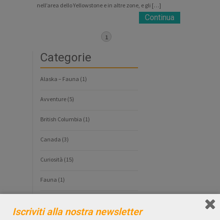
nell’area dello Yellowstone e in altre zone, e gli […]
Continua
1
Categorie
Alaska – Fauna
(1)
Avventure
(5)
British Columbia
(1)
Canada
(3)
Curiosità
(15)
Fauna
(1)
GUIDE TURISTICHE
(109)
Iscriviti alla nostra newsletter
Guide Turistiche Alaska
(26)