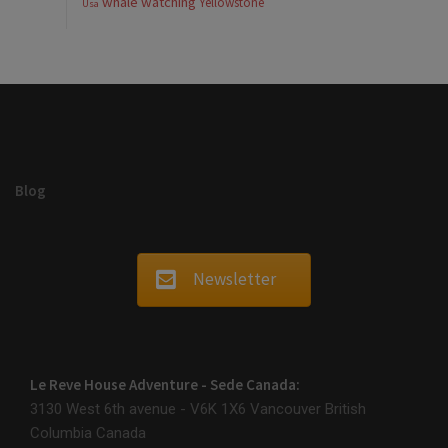
whale watching
Yellowstone
Usa
Blog
Newsletter
Le Reve House Adventure - Sede Canada:
3130 West 6th avenue - V6K 1X6
Vancouver British
Columbia Canada