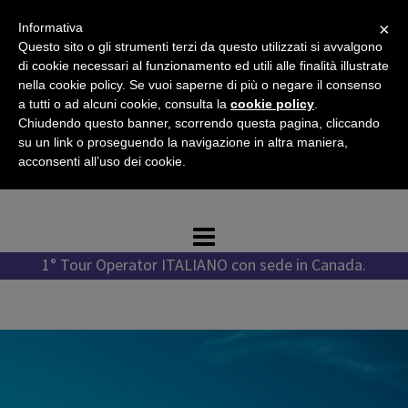
Vai
×
Informativa
al
Questo sito o gli strumenti terzi da questo utilizzati si avvalgono
contenuto
di cookie necessari al funzionamento ed utili alle finalità illustrate
nella cookie policy. Se vuoi saperne di più o negare il consenso
a tutti o ad alcuni cookie, consulta la
cookie policy
.
Chiudendo questo banner, scorrendo questa pagina, cliccando
Tel. +1 778 987 1796
su un link o proseguendo la navigazione in altra maniera,
Tel. +39 351 776 7276
acconsenti all’uso dei cookie.
WhatsApp +1 778 987 1796
1° Tour Operator ITALIANO con sede in Canada.