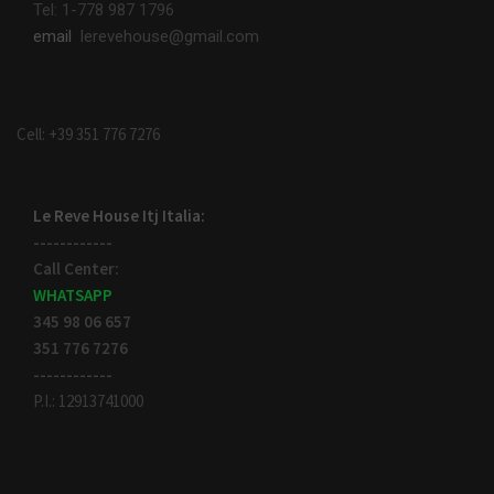
Tel: 1-778 987 1796
email
lerevehouse@gmail.com
Cell: +39 351 776 7276
Le Reve House Itj Italia:
------------
Call Center:
WHATSAPP
345 98 06 657
351 776 7276
------------
P.I.: 12913741000