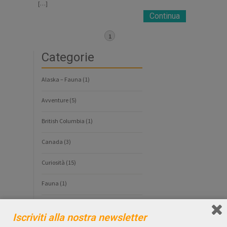
[…]
Continua
1
Categorie
Alaska – Fauna
(1)
Avventure
(5)
British Columbia
(1)
Canada
(3)
Curiosità
(15)
Fauna
(1)
GUIDE TURISTICHE
(109)
Iscriviti alla nostra newsletter
Guide Turistiche Alaska
(26)