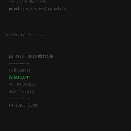
Tel: 1-778 987 1796
email
lerevehouse@gmail.com
Cell: +39 351 776 7276
Le Reve House Itj Italia:
------------
Call Center:
WHATSAPP
345 98 06 657
351 776 7276
------------
P.I.: 12913741000