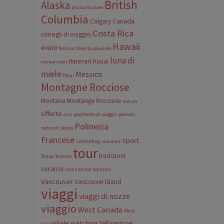
British
Alaska
assicurazione
Columbia
Canada
Calgary
Costa Rica
consigli di viaggio
Hawaii
eventi
festival
foresta pluviale
luna di
itinerari
Kauai
immersioni
miele
Messico
Maui
Montagne Rocciose
Montana
Montange Rocciose
natura
offerte
orsi
pacchetto di viaggio
pericoli
Polinesia
naturali
pesca
Francese
sport
snorkeling
souvenir
tour
tradizioni
Tahaa
Toronto
vacanze
vacanze con bambini
Vancouver
Vancouver Island
viaggi
viaggi di nozze
viaggio
West Canada
West
whale watching
Yellowstone
Usa