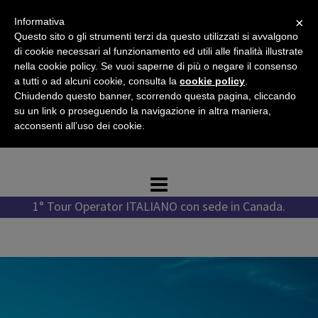
Vai
×
Informativa
al
Questo sito o gli strumenti terzi da questo utilizzati si avvalgono
contenuto
di cookie necessari al funzionamento ed utili alle finalità illustrate
nella cookie policy. Se vuoi saperne di più o negare il consenso
a tutti o ad alcuni cookie, consulta la
cookie policy
.
Chiudendo questo banner, scorrendo questa pagina, cliccando
Tel. +1 778 987 1796
su un link o proseguendo la navigazione in altra maniera,
Tel. +39 351 776 7276
acconsenti all’uso dei cookie.
WhatsApp +1 778 987 1796
1° Tour Operator ITALIANO con sede in Canada.