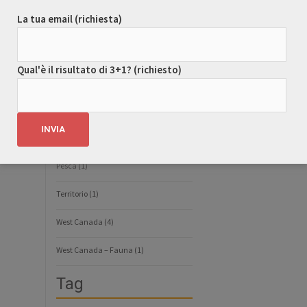
La tua email (richiesta)
Guide Turistiche Canada
(50)
Guide Turistiche Costa Rica
(6)
Qual'è il risultato di 3+1? (richiesto)
Guide Turistiche Isole Pacifico
(13)
Guide Turistiche Messico
(6)
Guide Turistiche USA
(8)
Pesca
(1)
Territorio
(1)
West Canada
(4)
West Canada – Fauna
(1)
Tag