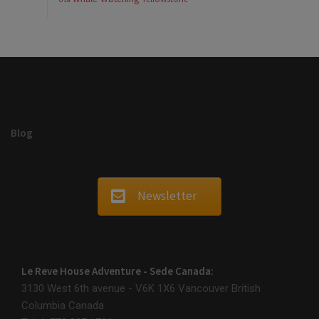
Blog
Newsletter
Le Reve House Adventure - Sede Canada:
3130 West 6th avenue - V6K 1X6
Vancouver British
Columbia Canada