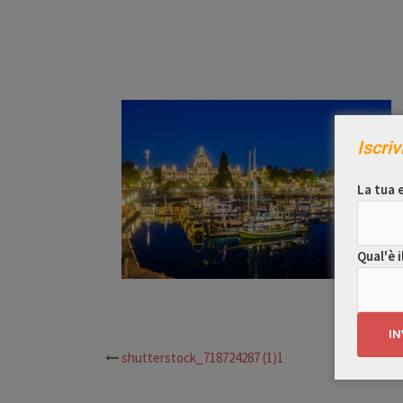
Iscriv
La tua e
Qual'è i
shutterstock_718724287 (1)1
Navigazione
articolo