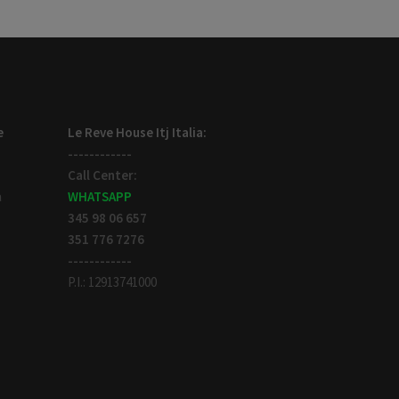
e
Le Reve House Itj Italia:
------------
Call Center:
WHATSAPP
a
345 98 06 657
351 776 7276
------------
P.I.: 12913741000