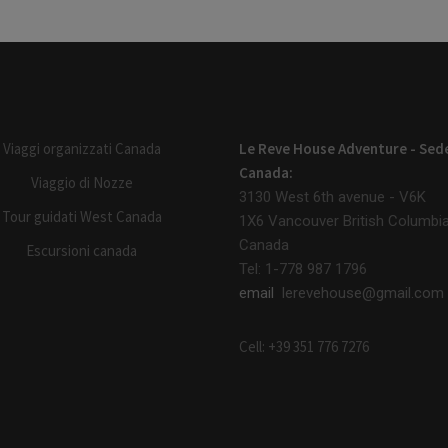
Viaggi organizzati Canada
Le Reve House Adventure - Sed
Canada:
Viaggio di Nozze
3130 West 6th avenue - V6K
Tour guidati West Canada
1X6
Vancouver British Columbi
Canada
Escursioni canada
Tel: 1-778 987 1796
email
lerevehouse@gmail.com
Cell: +39 351 776 7276