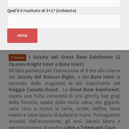
dell’area del Great Bear Rain Forest, nel Johnstone
Strait. Oltre alle orche, vere star di questo braccio
Qual'è il risultato di 3+1? (richiesto)
di mare, sarà possibile avvistare delfini, leoni marini
e varie specie di balene in mare e le molte specie
che compongono la fauna di terra di quest’area. Al
termine dell’escursione, ritorno a Telegraph Cove.
Pernottamento in uno dei deliziosi cabins restaurati
sul porticciolo del caratteristico villaggio.
I Grizzly del Great Bear Rainforest (2
7 °Giorno
Opzioni Knight Inlet o Bute Inlet)
All’alba partenza per l’escursione di 9 ore alla riserva
dei
Grizzly del Robson Bight
, o del
Bute Inlet
(a
secondo della stagione) la più importante del
Viaggio Canada Ovest
. La
Great Bear Rainforest
,
ospita una folta comunità di orsi grizzly, lupi grigi
della foresta, aquile dalla testa calva, alci giganti,
cervi toro e lontre in terra, orche, delfini, leoni
marini e varie specie di balene in mare. Protagonisti
assoluti dell’escursione, gli orsi. Serata libera e
pernottamento al vostro
cabin a Telegraph Cove
.