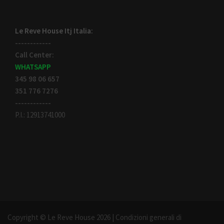
Le Reve House Itj Italia:
------------
Call Center:
WHATSAPP
345 98 06 657
351 776 7276
------------
P.I.: 12913741000
Copyright © Le Reve House 2026 |
Condizioni generali di