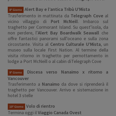
Alert Bay e l’antica Tribù U’Mista
8° Giorno
Trasferimento in mattinata da
Telegraph Cove
al
vicino villaggio di
Port McNeil
l. Imbarco sul
traghetto per Cormorant Island. Su quest’isola, da
non perdere, l’
Alert Bay Boardwalk Seawall
che
offre fantastici panorami sull’oceano e sulla zona
circostante. Visita al
Centro Culturale U’Mista
, un
museo sulla locale First Nation. Al termine della
visita ritorno in traghetto per pernottamento in
lodge a Port McNeill o al cabin diTelegraph Cove
Discesa verso Nanaimo x ritorno a
9° Giorno
Vancouver
Trasferimento a
Nanaimo
da dove si riprenderà il
traghetto per Vancouver. Arrivo e sistemazione in
hotel 3 stelle
Volo di rientro
10° Giorno
Termina oggi il
Viaggio Canada Ovest