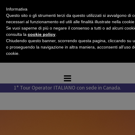
Vai
Informativa
al
Questo sito o gli strumenti terzi da questo utilizzati si avvalgono di 
contenuto
necessari al funzionamento ed utili alle finalità illustrate nella cookie
Se vuoi saperne di più o negare il consenso a tutti o ad alcuni cooki
consulta la
cookie policy
.
Chiudendo questo banner, scorrendo questa pagina, cliccando su u
Tel. +1 778 987 1796
o proseguendo la navigazione in altra maniera, acconsenti all’uso d
Tel. +39 351 776 7276
cookie.
WhatsApp +1 778 987 1796
1° Tour Operator ITALIANO con sede in Canada.