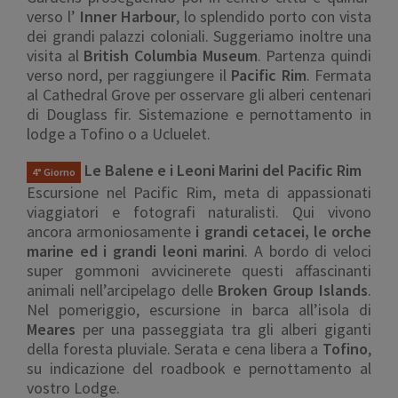
verso l’
Inner Harbour
, lo splendido porto con vista
dei grandi palazzi coloniali. Suggeriamo inoltre una
visita al
British Columbia Museum
. Partenza quindi
verso nord, per raggiungere il
Pacific Rim
. Fermata
al Cathedral Grove per osservare gli alberi centenari
di Douglass fir. Sistemazione e pernottamento in
lodge a Tofino o a Ucluelet.
Le Balene e i Leoni Marini del Pacific Rim
4° Giorno
Escursione nel Pacific Rim, meta di appassionati
viaggiatori e fotografi naturalisti. Qui vivono
ancora armoniosamente
i grandi cetacei, le orche
marine ed i grandi leoni marini
. A bordo di veloci
super gommoni avvicinerete questi affascinanti
animali nell’arcipelago delle
Broken Group Islands
.
Nel pomeriggio, escursione in barca all’isola di
Meares
per una passeggiata tra gli alberi giganti
della foresta pluviale. Serata e cena libera a
Tofino
,
su indicazione del roadbook e pernottamento al
vostro Lodge.