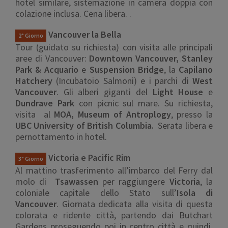
hotel similare, sistemazione in camera doppia con
colazione inclusa. Cena libera. .
Vancouver la Bella
2° Giorno
Tour (guidato su richiesta) con visita alle principali
aree di Vancouver:
Downtown Vancouver, Stanley
Park & Acquario
e
Suspension Bridge
, la
Capilano
Hatchery
(Incubatoio Salmoni) e i parchi di
West
Vancouver
. Gli alberi giganti del
Light House
e
Dundrave Park
con picnic sul mare. Su richiesta,
visita al
MOA, Museum of Antroplogy
, presso la
UBC University of British Columbia.
Serata libera e
pernottamento in hotel.
Victoria e Pacific Rim
3° Giorno
Al mattino trasferimento all’imbarco del Ferry dal
molo di
Tsawassen
per raggiungere
Victoria
, la
coloniale capitale dello Stato sull’
Isola di
Vancouver
. Giornata dedicata alla visita di questa
colorata e ridente città, partendo dai Butchart
Gardens proseguendo poi in centro città e quindi