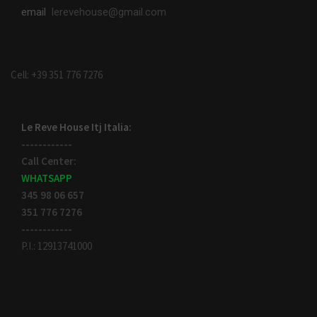
email
lerevehouse@gmail.com
Cell: +39 351 776 7276
Le Reve House Itj Italia:
------------
Call Center:
WHATSAPP
345 98 06 657
351 776 7276
------------
P.I.: 12913741000