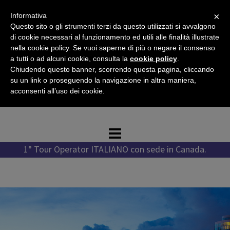
Vai
×
Informativa
al
Questo sito o gli strumenti terzi da questo utilizzati si avvalgono
contenuto
di cookie necessari al funzionamento ed utili alle finalità illustrate
nella cookie policy. Se vuoi saperne di più o negare il consenso
a tutti o ad alcuni cookie, consulta la
cookie policy
.
Chiudendo questo banner, scorrendo questa pagina, cliccando
Tel. +1 778 987 1796
su un link o proseguendo la navigazione in altra maniera,
Tel. +39 351 776 7276
acconsenti all’uso dei cookie.
WhatsApp +1 778 987 1796
1° Tour Operator ITALIANO con sede in Canada.