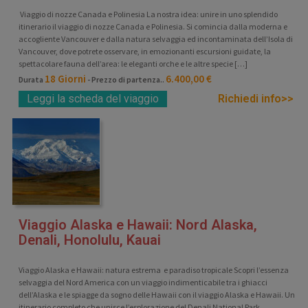
Viaggio di nozze Canada e Polinesia La nostra idea: unire in uno splendido
itinerario il viaggio di nozze Canada e Polinesia. Si comincia dalla moderna e
accogliente Vancouver e dalla natura selvaggia ed incontaminata dell’Isola di
Vancouver, dove potrete osservare, in emozionanti escursioni guidate, la
spettacolare fauna dell’area: le eleganti orche e le altre specie […]
18 Giorni
6.400,00 €
Durata
- Prezzo di partenza..
Leggi la scheda del viaggio
Richiedi info>>
Viaggio Alaska e Hawaii: Nord Alaska,
Denali, Honolulu, Kauai
Viaggio Alaska e Hawaii: natura estrema e paradiso tropicale Scopri l’essenza
selvaggia del Nord America con un viaggio indimenticabile tra i ghiacci
dell’Alaska e le spiagge da sogno delle Hawaii con il viaggio Alaska e Hawaii. Un
itinerario completo che unisce l’esplorazione del Denali National Park,