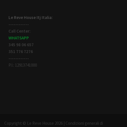
Le Reve House Itj Italia:
------------
Call Center:
WHATSAPP
345 98 06 657
351 776 7276
------------
P.I.: 12913741000
Copyright © Le Reve House 2026 |
Condizioni generali di