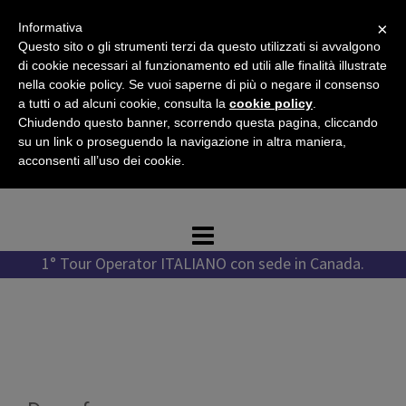
Vai
×
Informativa
al
Questo sito o gli strumenti terzi da questo utilizzati si avvalgono
contenuto
di cookie necessari al funzionamento ed utili alle finalità illustrate
nella cookie policy. Se vuoi saperne di più o negare il consenso
a tutti o ad alcuni cookie, consulta la
cookie policy
.
Chiudendo questo banner, scorrendo questa pagina, cliccando
Tel. +1 778 987 1796
su un link o proseguendo la navigazione in altra maniera,
Tel. +39 351 776 7276
acconsenti all’uso dei cookie.
WhatsApp +1 778 987 1796
1° Tour Operator ITALIANO con sede in Canada.