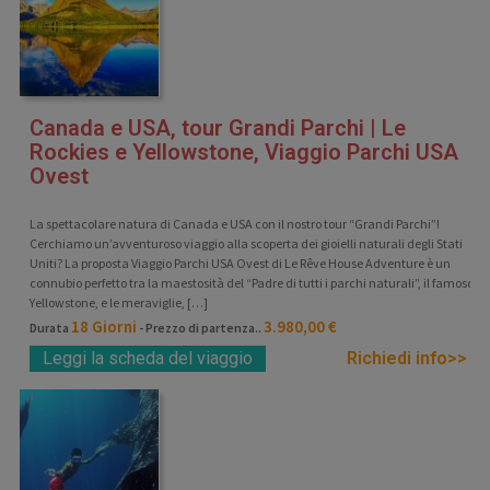
Canada e USA, tour Grandi Parchi | Le
Rockies e Yellowstone, Viaggio Parchi USA
Ovest
La spettacolare natura di Canada e USA con il nostro tour “Grandi Parchi”!
Cerchiamo un’avventuroso viaggio alla scoperta dei gioielli naturali degli Stati
Uniti? La proposta Viaggio Parchi USA Ovest di Le Rêve House Adventure è un
connubio perfetto tra la maestosità del “Padre di tutti i parchi naturali”, il famoso
Yellowstone, e le meraviglie, […]
18 Giorni
3.980,00 €
Durata
- Prezzo di partenza..
Leggi la scheda del viaggio
Richiedi info>>