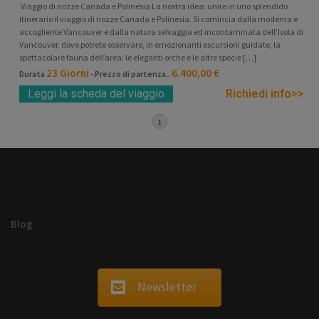
Viaggio di nozze Canada e Polinesia La nostra idea: unire in uno splendido
itinerario il viaggio di nozze Canada e Polinesia. Si comincia dalla moderna e
accogliente Vancouver e dalla natura selvaggia ed incontaminata dell’Isola di
Vancouver, dove potrete osservare, in emozionanti escursioni guidate, la
spettacolare fauna dell’area: le eleganti orche e le altre specie […]
23 Giorni
6.400,00 €
Durata
- Prezzo di partenza..
Leggi la scheda del viaggio
Richiedi info>>
1
Blog
Newsletter