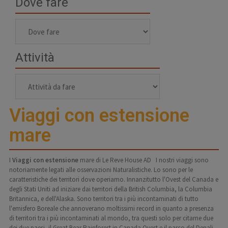
Dove fare
Attività
Viaggi con estensione
mare
I
Viaggi con estensione
mare di Le Reve House AD I nostri viaggi sono
notoriamente legati alle osservazioni Naturalistiche. Lo sono per le
caratteristiche dei territori dove operiamo. Innanzitutto l'Ovest del Canada e
degli Stati Uniti ad iniziare dai territori della British Columbia, la Columbia
Britannica, e dell'Alaska. Sono territori tra i più incontaminati di tutto
l'emisfero Boreale che annoverano moltissimi record in quanto a presenza
di territori tra i più incontaminati al mondo, tra questi solo per citarne due
dei due paesi, il Great Bear Rainforest in Canada Ovest e il parco del Denali