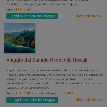
l’avvistamento dei grizzly nel Katmai, le crociere tra i […]
18 Giorni
Durata
Leggi la scheda del viaggio
Richiedi info>>
Viaggio dal Canada Ovest alle Hawaii
Viaggio dalla West Coast alle Isole del Sole Parte Prima – Canada dell’Ovest –
l’Isola di Vancouver La parte dell’Ovest Canadese è senza dubbio il Territorio più
selvaggio del grande Paese Nord Americano, composto da un insieme di
ambienti tra i più incontaminati di tutto il Continente americano. Le sue coste
selvagge e tempestose sul Pacifico […]
18 Giorni
6.500,00 €
Durata
- Prezzo di partenza..
Leggi la scheda del viaggio
Richiedi info>>