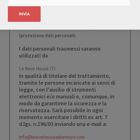
degli stessi.
INFORMATIVA EX ART. 13 D. LGS. 196/03
(protezione dati personali)
I dati personali trasmessi saranno
utilizzati da
​Le Reve House ITJ​
in qualità di titolare del trattamento,
tramite le persone incaricate ai sensi di
legge, con l'ausilio di strumenti
elettronici e/o manuali e, comunque, in
modo da garantirne la sicurezza e la
riservatezza. Sarà possibile in ogni
momento esercitare i diritti ex art. 7
d.lgs. n.196/03 inviando una e-mail a:
info@lerevehouseadventure.com