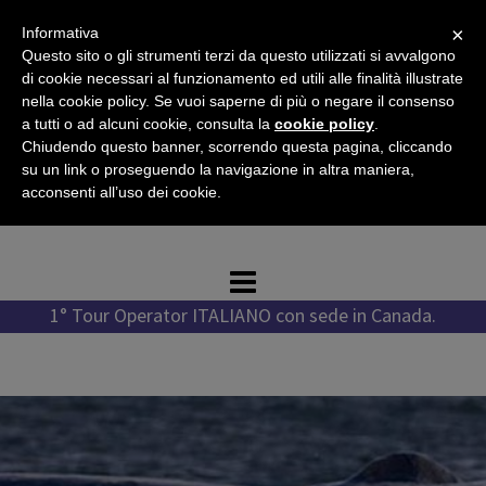
Vai
×
Informativa
al
Questo sito o gli strumenti terzi da questo utilizzati si avvalgono
contenuto
di cookie necessari al funzionamento ed utili alle finalità illustrate
nella cookie policy. Se vuoi saperne di più o negare il consenso
a tutti o ad alcuni cookie, consulta la
cookie policy
.
Chiudendo questo banner, scorrendo questa pagina, cliccando
Tel. +1 778 987 1796
su un link o proseguendo la navigazione in altra maniera,
Tel. +39 351 776 7276
acconsenti all’uso dei cookie.
WhatsApp +1 778 987 1796
1° Tour Operator ITALIANO con sede in Canada.