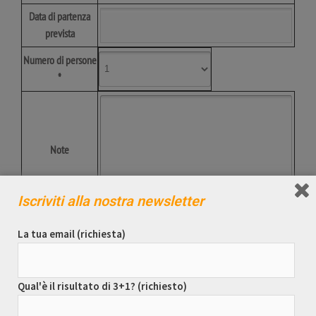
Data di partenza
prevista
Numero di persone
*
Note
Iscriviti alla nostra newsletter
Scrivi qui il risultato
La tua email (richiesta)
di 3+1
Privacy*
Qual'è il risultato di 3+1? (richiesto)
Acconsento al trattamento dei dati personali nel rispetto di quanto
stabilito dalla legge D.Lgs 196/03 e successive modifiche sulla tutela