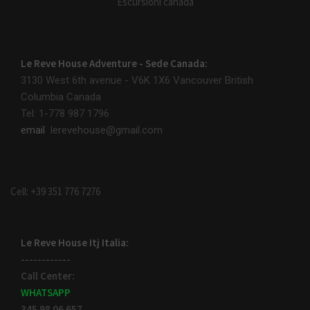
Escursioni canada
Le Reve House Adventure - Sede Canada:
3130 West 6th avenue - V6K 1X6
Vancouver British
Columbia Canada
Tel: 1-778 987 1796
email
lerevehouse@gmail.com
Cell: +39 351 776 7276
Le Reve House Itj Italia:
------------
Call Center:
WHATSAPP
345 98 06 657