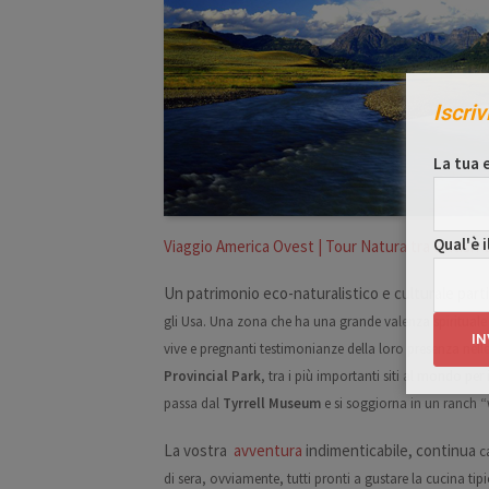
Iscriv
La tua e
Qual'è i
Viaggio America Ovest | Tour Natura tra British 
Un patrimonio eco-naturalistico e culturale part
gli Usa. Una zona che ha una grande valenza spiritual
vive e pregnanti testimonianze della loro presenza nelle p
Provincial Park
, tra i più importanti siti al mondo per 
passa dal
Tyrrell Museum
e si soggiorna in un
ranch “
La vostra
avventura
indimenticabile, continua
c
di sera, ovviamente, tutti pronti a gustare la cucina tip