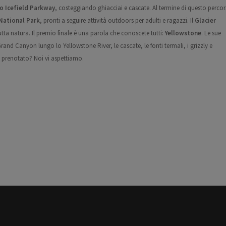
o Icefield Parkway
, costeggiando
ghiacciai e cascate. Al termine di questo percor
National Park
, pronti a seguire
attività outdoors per adulti e ragazzi.
Il
Glacier
utta natura. Il premio finale è una parola che conoscete tutti:
Yellowstone
. Le sue
 Grand Canyon lungo lo Yellowstone River, le cascate, le fonti termali, i grizzly
e
e prenotato? Noi vi aspettiamo.