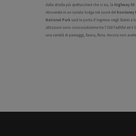
dalla strada più spettacolare che ci sia,
la
Highway 93 
ritroverete in un
isolato lodge nel cuore del
Kooteney 
National Park
sarà la porta d’ingresso negli States a t
attrazioni sono conosciutissime tra
l’Old Faithful ed il
una
varietà di paesaggi, fauna, flora. Ancora non avet