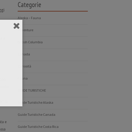
Categorie
ggi
Alaska – Fauna
Avventure
a a
British Columbia
Canada
Curiosità
Fauna
 con
sciato
GUIDE TURISTICHE
i”.
Si
Guide Turistiche Alaska
Guide Turistiche Canada
sta e
Guide Turistiche Costa Rica
assa