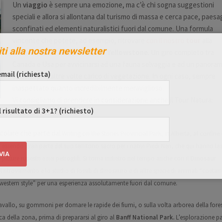
Un
viaggio
è sempre una emozione, ma c’è chi sogna suggestioni
speciali e allora si allontana dal turismo di massa e cerca pace, paesa
sconfinati ed elementi naturalistici fuori dal comune. Una formula
vincente che potete, ad esempio, ritrovare
con il nostro
tour
alla
iti alla nostra newsletter
scoperta delle
Rockies
e dello
Yellowstone
. Un giro completo tra
Canada e Usa per avvicinarsi ad una fauna selvaggia e ad un panoram
mail (richiesta)
volte aspro, altre volte carico di vegetazione. In ogni caso, sempre
inaspettato quanto incredibilmente meraviglioso.
Vi consigliamo di prendere in considerazione anche il Tour Natura:
l risultato di 3+1? (richiesto)
Columbia Alaska e California
icolare che parte dal
Writing on the Stones Provincial Park, in Alberta, al confine
e
essendo gran parte del suo territorio sacro per i nativi Piedi Neri, che qui hanno la
itture rupestri e nei petroglifi.
Si torna indietro nel tempo anche con il
Dinosaur
il ritrovamento e lo studio di fossili di dinosauro e di altre specie di animali “coetane
western style” per
una esperienza assolutamente fuori dal comune.
avallo, su gommoni per domare le rapide dei fiumi, o sulla volta arborea della fore
ica della zona, prima di prepararsi al giro al
Banff National Park.
L’esplorazione p