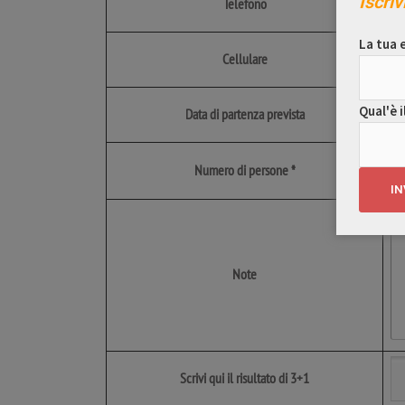
Iscriv
Telefono
La tua e
Cellulare
Qual'è i
Data di partenza prevista
Numero di persone *
Note
Scrivi qui il risultato di 3+1