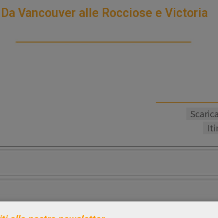
Da Vancouver alle Rocciose e Victoria
Scaric
It