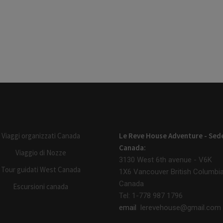
Viaggi organizzati Canada
Le Reve House Adventure - Sed
Canada:
Viaggio di Nozze
3130 West 6th avenue - V6K
Tour guidati West Canada
1X6
Vancouver British Columbi
Canada
Escursioni canada
Tel: 1-778 987 1796
email
lerevehouse@gmail.com