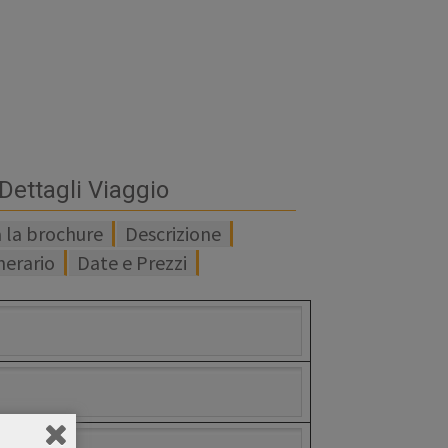
Dettagli Viaggio
a la brochure
Descrizione
inerario
Date e Prezzi