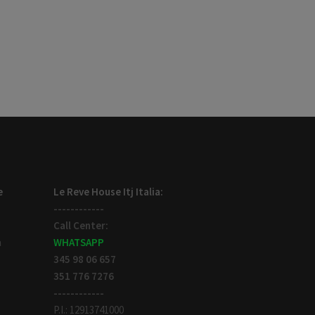
e
Le Reve House Itj Italia:
------------
Call Center:
WHATSAPP
a
345 98 06 657
351 776 7276
------------
P.I.: 12913741000