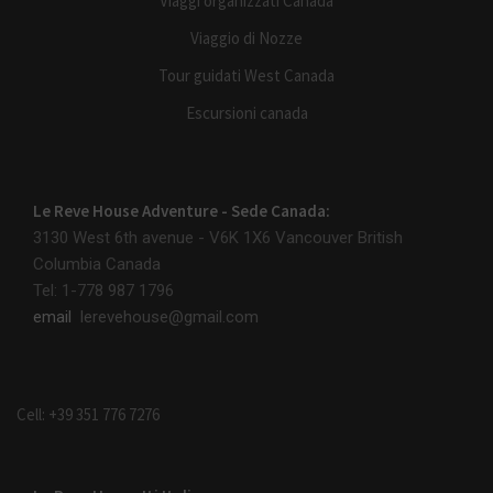
Viaggi organizzati Canada
Viaggio di Nozze
Tour guidati West Canada
Escursioni canada
Le Reve House Adventure - Sede Canada:
3130 West 6th avenue - V6K 1X6
Vancouver British
Columbia Canada
Tel: 1-778 987 1796
email
lerevehouse@gmail.com
Cell: +39 351 776 7276