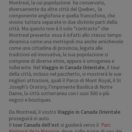
Montreal, la cui popolazione ha conservato,
diversamente da altre città del Quebec, la
componente anglofona e quella francofona, che
vivono tuttora separate in due distinte parti della
città. Ma questo non è il solo “contrasto” che
Montreal presenta: essa è infatti allo stesso tempo
dinamica come una metropoli ma anche amichevole
come una cittadina di provincia, legata alle
tradizioni ed innovativa, la sua popolazione si
compone di diverse etnie, eppure è omogenea e
tollerante. Nel
Viaggio in Canada Orientale
, il tour
della città, incluso nel pacchetto, vi mostrerà le sue
migliori attrazioni, quali il Parco di Mont Royal, il St
Joseph’s Oratory, l’imponente Basilica di Notre
Dame, la città sotterranea con i suoi 500 e più
negozi e boutiques.
Da Montreal, il vostro
Viaggio in Canada Orientale
proseguirà in auto.
Il
tour Canada dell’est
vi guiderà verso il
Parc
National de la Mauricie
, dove, sulle acque di uno dei