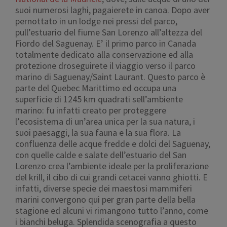
suoi numerosi laghi, pagaierete in canoa. Dopo aver
pernottato in un lodge nei pressi del parco,
pull’estuario del fiume San Lorenzo all’altezza del
Fiordo del Saguenay. E’ il primo parco in Canada
totalmente dedicato alla conservazione ed alla
protezione droseguirete il viaggio verso il parco
marino di Saguenay/Saint Laurant. Questo parco è
parte del Quebec Marittimo ed occupa una
superficie di 1245 km quadrati sell’ambiente
marino: fu infatti creato per proteggere
l’ecosistema di un’area unica per la sua natura, i
suoi paesaggi, la sua fauna e la sua flora. La
confluenza delle acque fredde e dolci del Saguenay,
con quelle calde e salate dell’estuario del San
Lorenzo crea l’ambiente ideale per la proliferazione
del krill, il cibo di cui grandi cetacei vanno ghiotti. E
infatti, diverse specie dei maestosi mammiferi
marini convergono qui per gran parte della bella
stagione ed alcuni vi rimangono tutto l’anno, come
i bianchi beluga. Splendida scenografia a questo