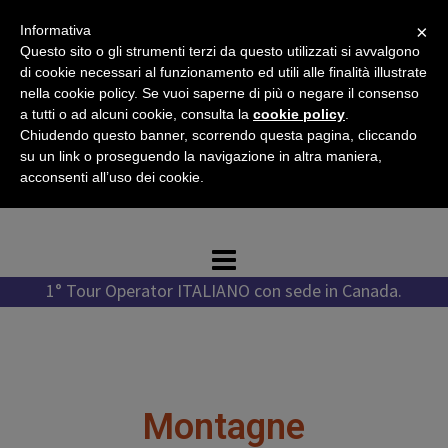
Vai
×
Informativa
al
Questo sito o gli strumenti terzi da questo utilizzati si avvalgono
contenuto
di cookie necessari al funzionamento ed utili alle finalità illustrate
nella cookie policy. Se vuoi saperne di più o negare il consenso
a tutti o ad alcuni cookie, consulta la
cookie policy
.
Chiudendo questo banner, scorrendo questa pagina, cliccando
Tel. +1 778 987 1796
su un link o proseguendo la navigazione in altra maniera,
Tel. +39 351 776 7276
acconsenti all’uso dei cookie.
WhatsApp +1 778 987 1796
1° Tour Operator ITALIANO con sede in Canada.
Montagne