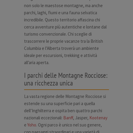
non solo le maestose montagne, ma anche
parchi, laghi, fiumi e una fauna selvatica
incredibile. Questo territorio affascina chi
cerca avventure più autentiche e lontane dal
turismo convenzionale. Chi sceglie di
trascorrere le proprie vacanze tra la British
Columbia e l’Alberta troverà un ambiente
ideale per escursioni, trekking e attività
all’aria aperta.
I parchi delle Montagne Rocciose:
una ricchezza unica
La vasta regione delle Montagne Rocciose si
estende su una superficie pari a quella
dell’Inghilterra e ospita ben quattro parchi
nazionali eccezionali:
Banff
, Jasper,
Kootenay
e
Yoho
. Ogni parco è unico nel suo genere,
con paesaggi straordinari e una varietà di