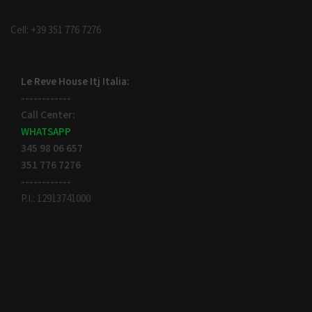
Cell: +39 351 776 7276
Le Reve House Itj Italia:
------------
Call Center:
WHATSAPP
345 98 06 657
351 776 7276
------------
P.I.: 12913741000