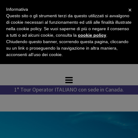
Vai
×
Informativa
al
Questo sito o gli strumenti terzi da questo utilizzati si avvalgono
contenuto
di cookie necessari al funzionamento ed utili alle finalità illustrate
nella cookie policy. Se vuoi saperne di più o negare il consenso
a tutti o ad alcuni cookie, consulta la
cookie policy
.
Chiudendo questo banner, scorrendo questa pagina, cliccando
Tel. +1 778 987 1796
su un link o proseguendo la navigazione in altra maniera,
Tel. +39 351 776 7276
acconsenti all’uso dei cookie.
WhatsApp +1 778 987 1796
1° Tour Operator ITALIANO con sede in Canada.