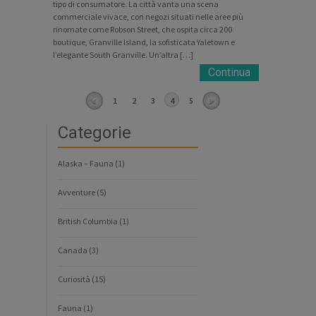
tipo di consumatore. La città vanta una scena
commerciale vivace, con negozi situati nelle aree più
rinomate come Robson Street, che ospita circa 200
boutique, Granville Island, la sofisticata Yaletown e
l’elegante South Granville. Un’altra […]
Continua
1
2
3
4
5
Categorie
Alaska – Fauna
(1)
Avventure
(5)
British Columbia
(1)
Canada
(3)
Curiosità
(15)
Fauna
(1)