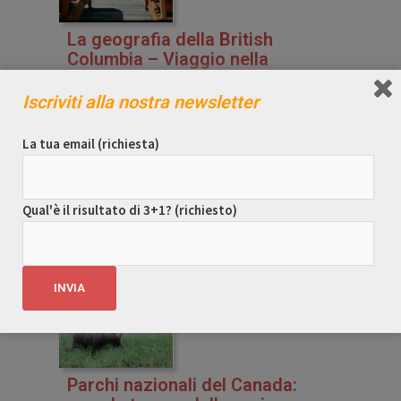
La geografia della British
Columbia – Viaggio nella
Columbia Britannica
Iscriviti alla nostra newsletter
La regione da cui si parte per le avventure di La Reve
House è l’Ovest del Canada, i nostri itinerari includono la
La tua email (richiesta)
British Columbia, l’Alberta a est e lo Yukon a nord. La
British columbia è il fulcro intorno a cui ruotano quasi la
totalità delle nostre offerte d’avventura e outdoor in
Canada. Essa confina a ovest con l’Oceano Pacifico, […]
Qual'è il risultato di 3+1? (richiesto)
Continua
Parchi nazionali del Canada: