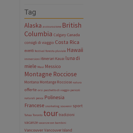
Tag
British
Alaska
assicurazione
Columbia
Canada
Calgary
Costa Rica
consigli di viaggio
Hawaii
eventi
festival
foresta pluviale
luna di
itinerari
Kauai
immersioni
miele
Messico
Maui
Montagne Rocciose
Montana
Montange Rocciose
natura
offerte
orsi
pacchetto di viaggio
pericoli
Polinesia
naturali
pesca
Francese
sport
snorkeling
souvenir
tour
tradizioni
Tahaa
Toronto
vacanze
vacanze con bambini
Vancouver
Vancouver Island