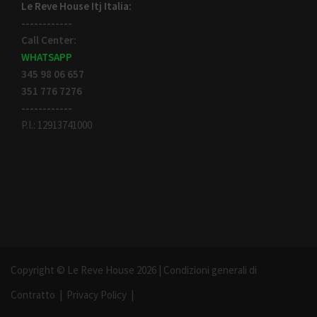
Le Reve House Itj Italia:
------------
Call Center:
WHATSAPP
345 98 06 657
351 776 7276
------------
P.I.: 12913741000
Copyright © Le Reve House 2026 |
Condizioni generali di
Contratto
|
Privacy Policy
|