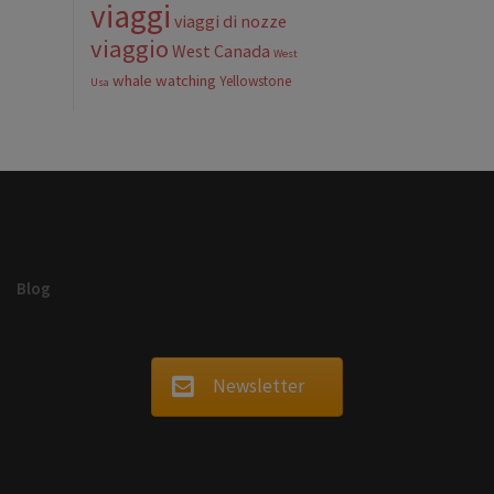
viaggi
viaggi di nozze
viaggio
West Canada
West
whale watching
Yellowstone
Usa
Blog
Newsletter